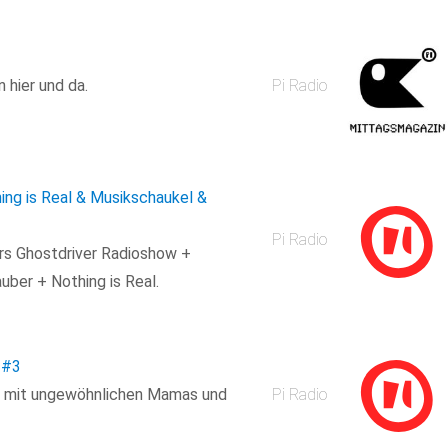
 hier und da.
Pi Radio
hing is Real & Musikschaukel &
Pi Radio
rs Ghostdriver Radioshow +
ber + Nothing is Real.
#3
alk mit ungewöhnlichen Mamas und
Pi Radio