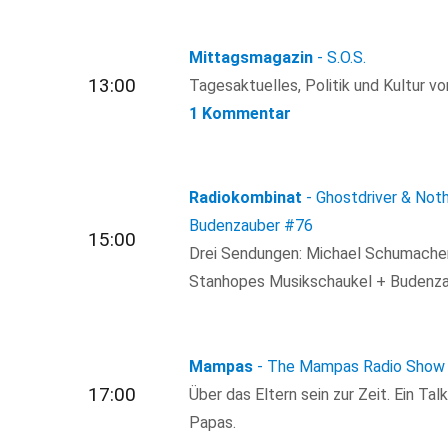
Mittagsmagazin
- S.O.S.
13:00
Tagesaktuelles, Politik und Kultur von
1 Kommentar
Radiokombinat
- Ghostdriver & Not
Budenzauber
#76
15:00
Drei Sendungen: Michael Schumache
Stanhopes Musikschaukel + Budenzau
Mampas
- The Mampas Radio Show
17:00
Über das Eltern sein zur Zeit. Ein T
Papas.