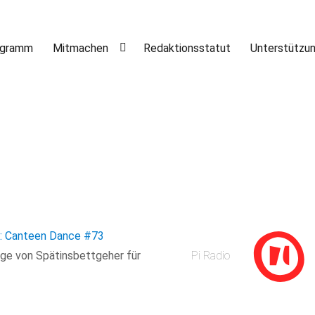
ogramm
Mitmachen
Redaktionsstatut
Unterstützu
a: Canteen Dance
#73
age von Spätinsbettgeher für
Pi Radio