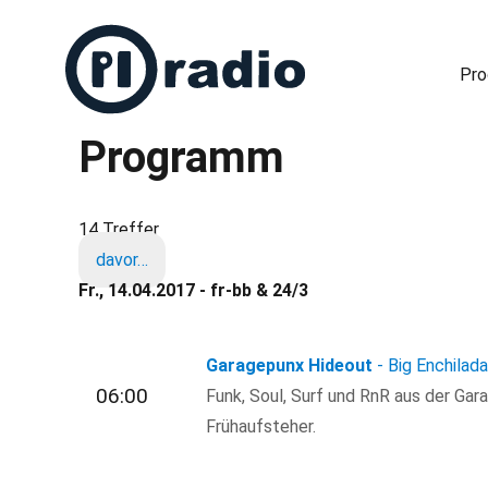
Pr
Programm
Freies Radio in Berlin
14 Treffer
davor…
Fr., 14.04.2017 - fr-bb & 24/3
Garagepunx Hideout
- Big Enchilad
06:00
Funk, Soul, Surf und RnR aus der Gar
Frühaufsteher.