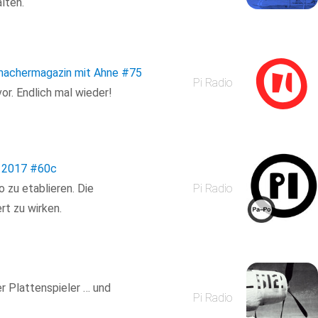
lten.
machermagazin mit Ahne
#75
Pi Radio
or. Endlich mal wieder!
l 2017
#60c
 zu etablieren. Die
Pi Radio
t zu wirken.
er Plattenspieler … und
Pi Radio