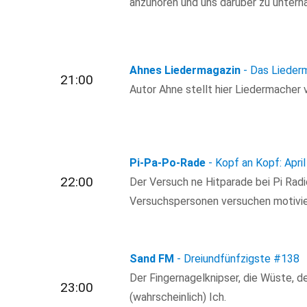
anzuhören und uns darüber zu unterha
Ahnes Liedermagazin
- Das Lieder
21:00
Autor Ahne stellt hier Liedermacher v
Pi-Pa-Po-Rade
- Kopf an Kopf: Apri
22:00
Der Versuch ne Hitparade bei Pi Radio
Versuchspersonen versuchen motivier
Sand FM
- Dreiundfünfzigste
#138
Der Fingernagelknipser, die Wüste, d
23:00
(wahrscheinlich) Ich.