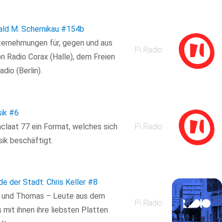
ald M. Schernikau
#154b
ternehmungen für, gegen und aus
Pi Radio
n Radio Corax (Halle), dem Freien
io (Berlin).
ik
#6
claat 77 ein Format, welches sich
Pi Radio
sik beschäftigt.
e der Stadt: Chris Keller
#8
ke und Thomas – Leute aus dem
Pi Radio
 mit ihnen ihre liebsten Platten