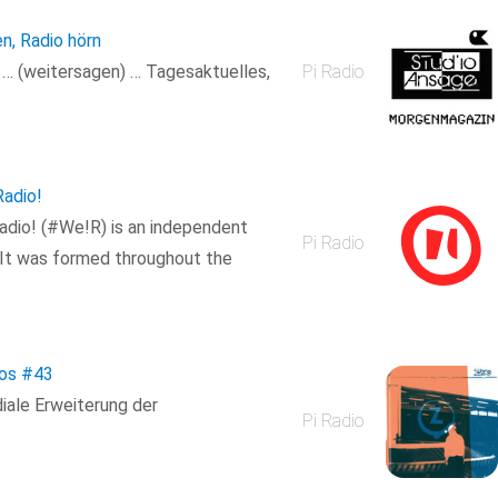
en, Radio hörn
n … (weitersagen) … Tagesaktuelles,
Pi Radio
adio!
dio! (#We!R) is an independent
Pi Radio
 It was formed throughout the
os
#43
iale Erweiterung der
Pi Radio