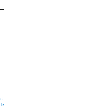
e
t
it
ade