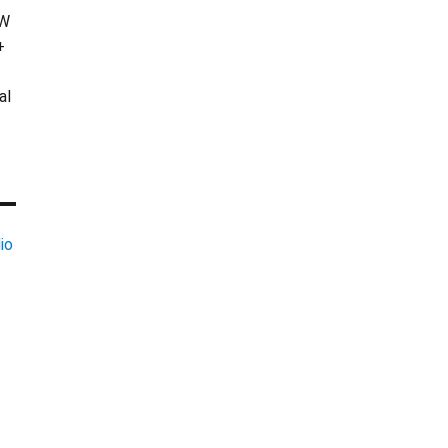
KW
+
al
io