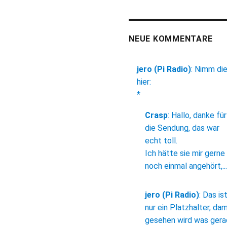
NEUE KOMMENTARE
jero (Pi Radio)
:
Nimm di
hier:
*
Crasp
:
Hallo, danke für
die Sendung, das war
echt toll.
Ich hätte sie mir gerne
noch einmal angehört,...
jero (Pi Radio)
:
Das is
nur ein Platzhalter, dam
gesehen wird was ger