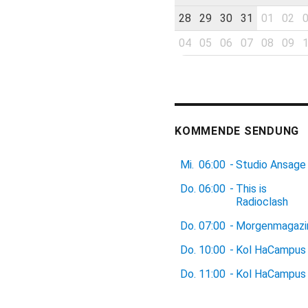
28
29
30
31
01
02
04
05
06
07
08
09
KOMMENDE SENDUNG
Mi.
06:00
-
Studio Ansage
Do.
06:00
-
This is
Radioclash
Do.
07:00
-
Morgenmagazi
Do.
10:00
-
Kol HaCampus
Do.
11:00
-
Kol HaCampus