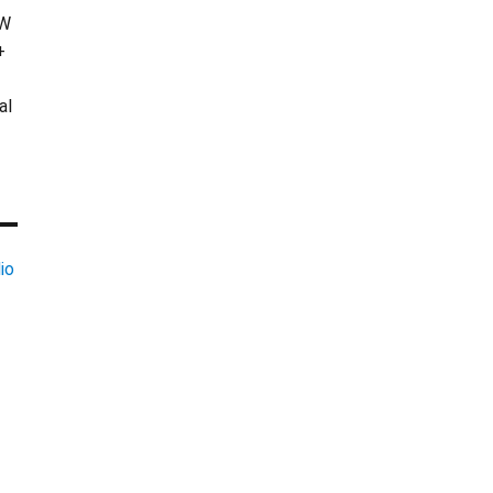
KW
+
al
io