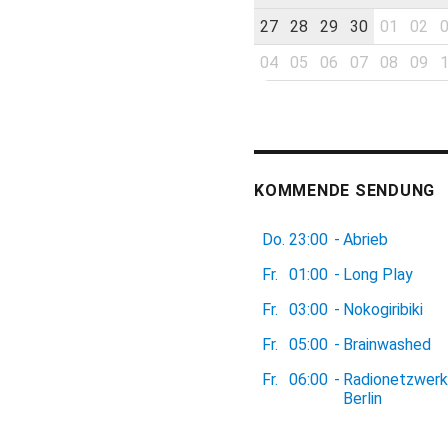
27
28
29
30
01
02
04
05
06
07
08
09
KOMMENDE SENDUNG
Do.
23:00
-
Abrieb
Fr.
01:00
-
Long Play
Fr.
03:00
-
Nokogiribiki
Fr.
05:00
-
Brainwashed
Fr.
06:00
-
Radionetzwerk
Berlin