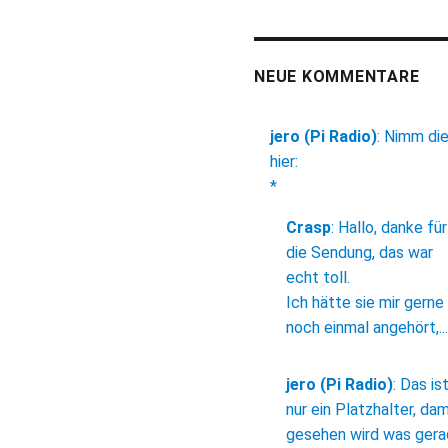
NEUE KOMMENTARE
jero (Pi Radio)
:
Nimm di
hier:
*
Crasp
:
Hallo, danke für
die Sendung, das war
echt toll.
Ich hätte sie mir gerne
noch einmal angehört,...
jero (Pi Radio)
:
Das is
nur ein Platzhalter, dam
gesehen wird was ger