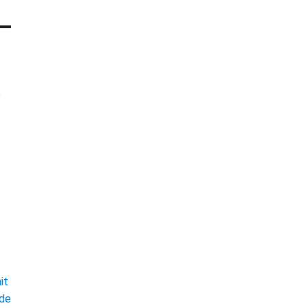
e
t
it
ade